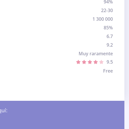
94%
22-30
1 300 000
85%
6.7
9.2
Muy raramente
9.5
Free
quí: