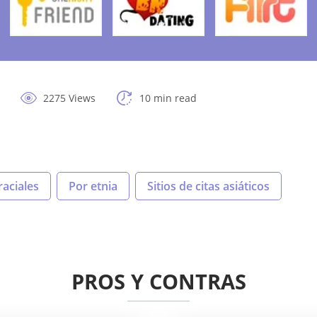
2275 Views
10 min read
raciales
Por etnia
Sitios de citas asiáticos
PROS Y CONTRAS