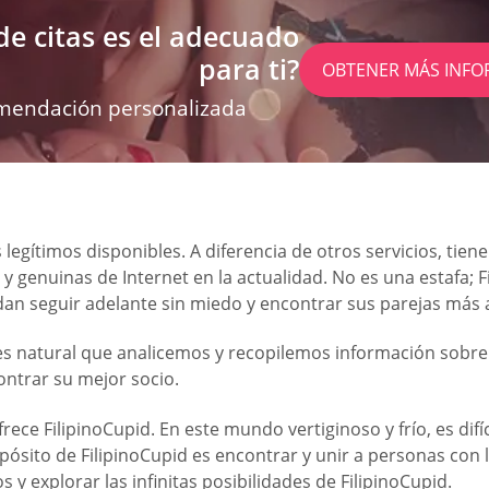
de citas es el adecuado
para ti?
OBTENER MÁS INFO
mendación personalizada
legítimos disponibles. A diferencia de otros servicios, tien
 genuinas de Internet en la actualidad. No es una estafa; Fi
edan seguir adelante sin miedo y encontrar sus parejas más
s natural que analicemos y recopilemos información sobre l
ontrar su mejor socio.
ofrece FilipinoCupid. En este mundo vertiginoso y frío, es di
ósito de FilipinoCupid es encontrar y unir a personas con l
y explorar las infinitas posibilidades de FilipinoCupid.