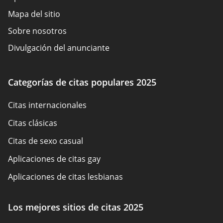
Mapa del sitio
Sobre nosotros
Divulgación del anunciante
Términos de Uso
Política de cookies
Categorías de citas populares 2025
Cómo evaluamos
Citas internacionales
Contáctenos
Citas clásicas
Citas de sexo casual
Aplicaciones de citas gay
Aplicaciones de citas lesbianas
Citas BDSM
Los mejores sitios de citas 2025
Sitios de citas en español