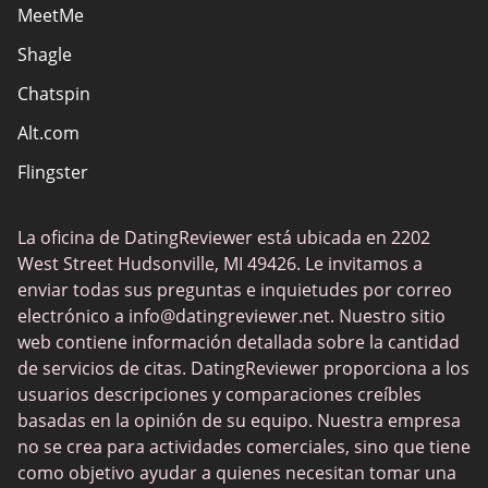
MeetMe
Sitios de citas católicas
Shagle
Sitios de citas cristianas
Chatspin
Sitios de citas europeos
Alt.com
Sitios de citas hispanas
Flingster
Sitios de sexo
FuckBook
Sitios web eróticos
La oficina de DatingReviewer está ubicada en 2202
Tinder
Solteros locales
West Street Hudsonville, MI 49426. Le invitamos a
Ashley Madison
enviar todas sus preguntas e inquietudes por correo
Sitios de citas populares
electrónico a
info@datingreviewer.net
. Nuestro sitio
Feeld
web contiene información detallada sobre la cantidad
Chatki
de servicios de citas. DatingReviewer proporciona a los
usuarios descripciones y comparaciones creíbles
Flirt
basadas en la opinión de su equipo. Nuestra empresa
OurTime
no se crea para actividades comerciales, sino que tiene
como objetivo ayudar a quienes necesitan tomar una
eDarling