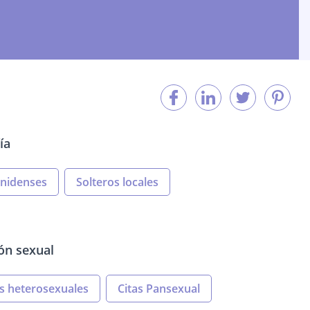
ía
unidenses
Solteros locales
ión sexual
as heterosexuales
Citas Pansexual