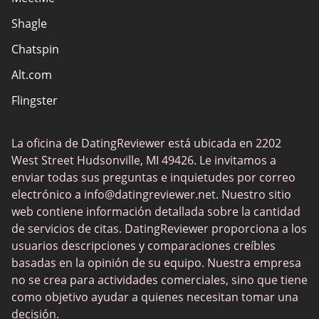
Shagle
Sitios de citas cristianas
Chatspin
Sitios de citas europeos
Alt.com
Sitios de citas hispanas
Flingster
Sitios de sexo
FuckBook
Sitios web eróticos
La oficina de DatingReviewer está ubicada en 2202
Tinder
Solteros locales
West Street Hudsonville, MI 49426. Le invitamos a
Ashley Madison
enviar todas sus preguntas e inquietudes por correo
Sitios de citas populares
electrónico a
info@datingreviewer.net
. Nuestro sitio
Feeld
web contiene información detallada sobre la cantidad
Chatki
de servicios de citas. DatingReviewer proporciona a los
usuarios descripciones y comparaciones creíbles
Flirt
basadas en la opinión de su equipo. Nuestra empresa
OurTime
no se crea para actividades comerciales, sino que tiene
como objetivo ayudar a quienes necesitan tomar una
eDarling
decisión.