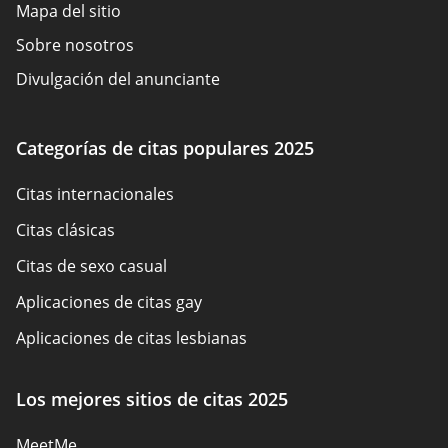
Mapa del sitio
Sobre nosotros
Divulgación del anunciante
Términos de Uso
Política de cookies
Categorías de citas populares 2025
Cómo evaluamos
Citas internacionales
Contáctenos
Citas clásicas
Citas de sexo casual
Aplicaciones de citas gay
Aplicaciones de citas lesbianas
Citas BDSM
Los mejores sitios de citas 2025
Sitios de citas en español
MeetMe
Sitios de citas católicas