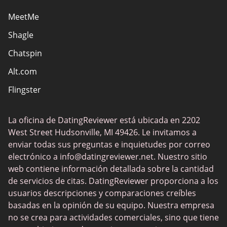
MeetMe
Sitios de citas católicas
Shagle
Sitios de citas cristianas
Chatspin
Sitios de citas europeos
Alt.com
Sitios de citas hispanas
Flingster
Sitios de sexo
FuckBook
Sitios web eróticos
La oficina de DatingReviewer está ubicada en 2202
Tinder
Solteros locales
West Street Hudsonville, MI 49426. Le invitamos a
Ashley Madison
enviar todas sus preguntas e inquietudes por correo
Sitios de citas populares
electrónico a
info@datingreviewer.net
. Nuestro sitio
Feeld
web contiene información detallada sobre la cantidad
Chatki
de servicios de citas. DatingReviewer proporciona a los
usuarios descripciones y comparaciones creíbles
Flirt
basadas en la opinión de su equipo. Nuestra empresa
OurTime
no se crea para actividades comerciales, sino que tiene