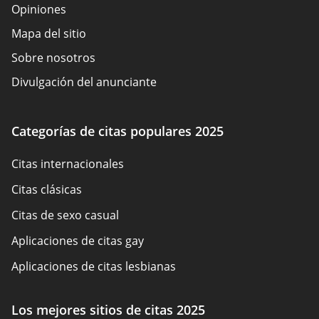
Opiniones
Mapa del sitio
Sobre nosotros
Divulgación del anunciante
Términos de Uso
Política de cookies
Categorías de citas populares 2025
Cómo evaluamos
Citas internacionales
Contáctenos
Citas clásicas
Citas de sexo casual
Aplicaciones de citas gay
Aplicaciones de citas lesbianas
Citas BDSM
Los mejores sitios de citas 2025
Sitios de citas en español