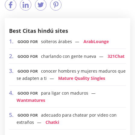
Best Citas hindú sites
solteros árabes
ArabLounge
GOOD FOR
charlando con gente nueva
321Chat
GOOD FOR
conocer hombres y mujeres maduros que
GOOD FOR
se adapten a ti
Mature Quality Singles
para ligar con maduros
GOOD FOR
Wantmatures
adecuado para chatear por video con
GOOD FOR
extraños
Chatki