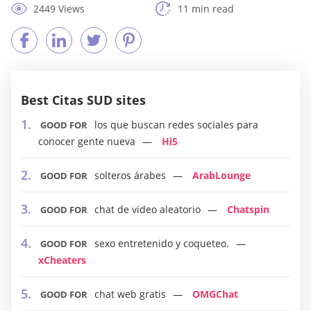
2449 Views
11 min read
Best Citas SUD sites
los que buscan redes sociales para
GOOD FOR
conocer gente nueva
Hi5
solteros árabes
ArabLounge
GOOD FOR
chat de video aleatorio
Chatspin
GOOD FOR
sexo entretenido y coqueteo.
GOOD FOR
xCheaters
chat web gratis
OMGChat
GOOD FOR