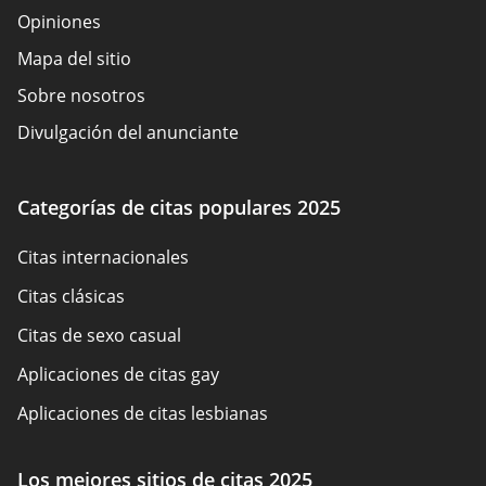
Opiniones
Mapa del sitio
Sobre nosotros
Divulgación del anunciante
Términos de Uso
Política de cookies
Categorías de citas populares 2025
Cómo evaluamos
Citas internacionales
Contáctenos
Citas clásicas
Citas de sexo casual
Aplicaciones de citas gay
Aplicaciones de citas lesbianas
Citas BDSM
Los mejores sitios de citas 2025