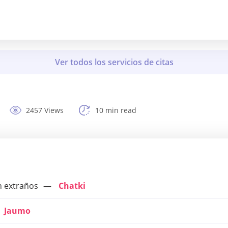
2457 Views
10 min read
n extraños
Chatki
Jaumo