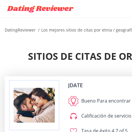
DatingReviewer
Los mejores sitios de citas por etnia / geograf
SITIOS DE CITAS DE O
JDATE
Bueno Para
encontrar 
Calificación de servicio
Tasa de éxito
4.7 of 5