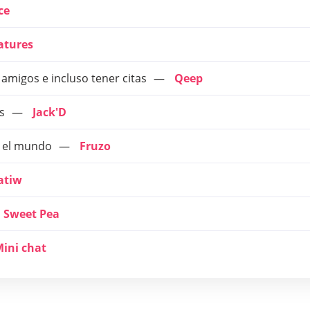
ce
tures
amigos e incluso tener citas
Qeep
s
Jack'D
o el mundo
Fruzo
atiw
Sweet Pea
ini chat