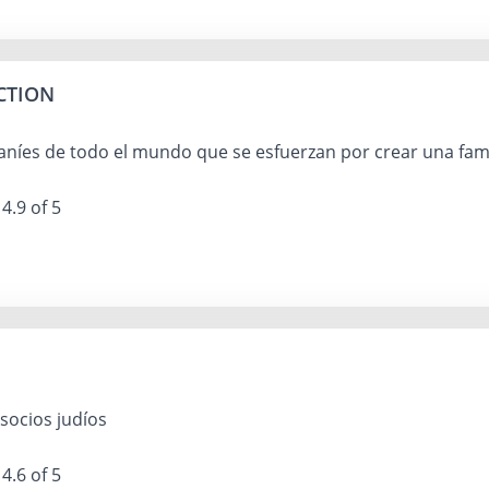
CTION
raníes de todo el mundo que se esfuerzan por crear una fami
4.9 of 5
socios judíos
4.6 of 5