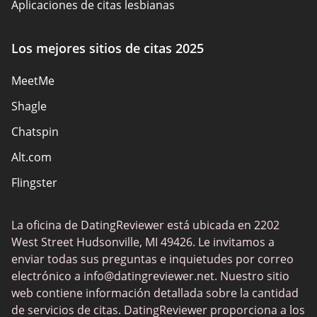
Aplicaciones de citas lesbianas
Citas BDSM
Los mejores sitios de citas 2025
Sitios de citas en español
MeetMe
Sitios de citas católicas
Shagle
Sitios de citas cristianas
Chatspin
Sitios de citas europeos
Alt.com
Sitios de citas hispanas
Flingster
Sitios de sexo
FuckBook
Sitios web eróticos
La oficina de DatingReviewer está ubicada en 2202
Tinder
Solteros locales
West Street Hudsonville, MI 49426. Le invitamos a
Ashley Madison
enviar todas sus preguntas e inquietudes por correo
Sitios de citas populares
electrónico a
info@datingreviewer.net
. Nuestro sitio
Feeld
web contiene información detallada sobre la cantidad
Chatki
de servicios de citas. DatingReviewer proporciona a los